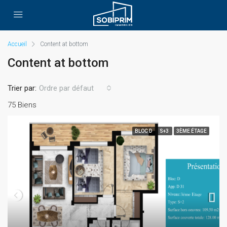
Accueil
Content at bottom
Content at bottom
Trier par:
Ordre par défaut
75 Biens
BLOC D
S+3
3ÈME ÉTAGE