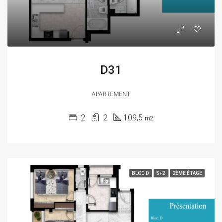
D31
APARTEMENT
2
2
109,5
m2
BLOC D
S+2
2ÈME ÉTAGE