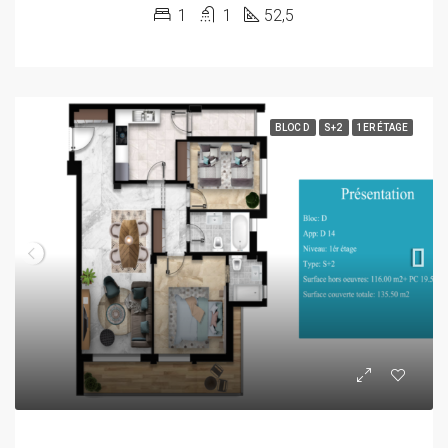
1
1
52,5
BLOC D
S+2
1ER ÉTAGE