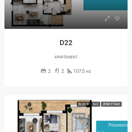
D22
APARTEMENT
2
2
107,5
m2
BLOC D
S+2
2ÈME ÉTAGE