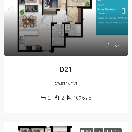
D21
APARTEMENT
2
2
109,5
m2
BLOC D
S+3
1ER ÉTAGE