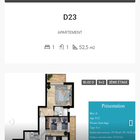
D23
APARTEMENT
1
1
52,5
m2
BLOC D
S+2
2ÈME ÉTAGE