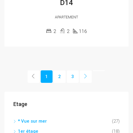
D14
APARTEMENT
2
2
116
1
2
3
Etage
* Vue sur mer
(27)
1er étage
(18)