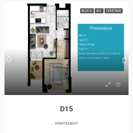
BLOC D
S+1
1ER ÉTAGE
D15
APARTEMENT