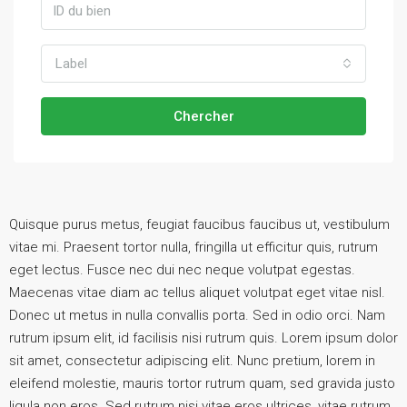
Label
Chercher
Quisque purus metus, feugiat faucibus faucibus ut, vestibulum
vitae mi. Praesent tortor nulla, fringilla ut efficitur quis, rutrum
eget lectus. Fusce nec dui nec neque volutpat egestas.
Maecenas vitae diam ac tellus aliquet volutpat eget vitae nisl.
Donec ut metus in nulla convallis porta. Sed in odio orci. Nam
rutrum ipsum elit, id facilisis nisi rutrum quis. Lorem ipsum dolor
sit amet, consectetur adipiscing elit. Nunc pretium, lorem in
eleifend molestie, mauris tortor rutrum quam, sed gravida justo
ligula non eros. Sed rutrum nisi vitae eros ultrices, vitae rutrum