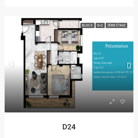
BLOC D
S+2
2ÈME ÉTAGE
D24