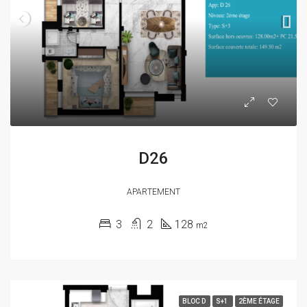
D26
APARTEMENT
3
2
128
m2
BLOC D
S+1
2ÈME ÉTAGE