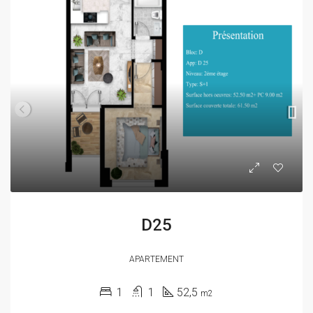
D25
APARTEMENT
1
1
52,5
m2