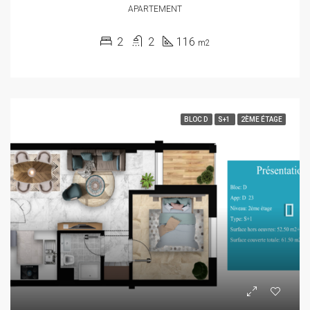
APARTEMENT
2
2
116
m2
BLOC D
S+1
2ÈME ÉTAGE