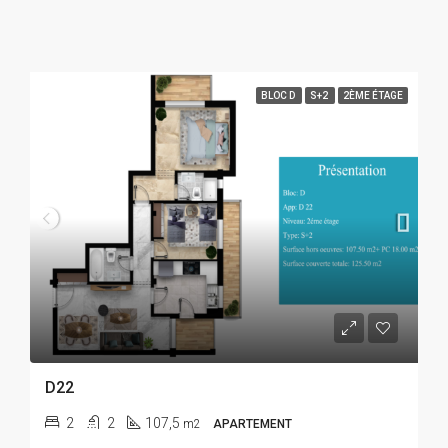
BLOC D
S+2
2ÈME ÉTAGE
D22
2
2
107,5
m2
APARTEMENT