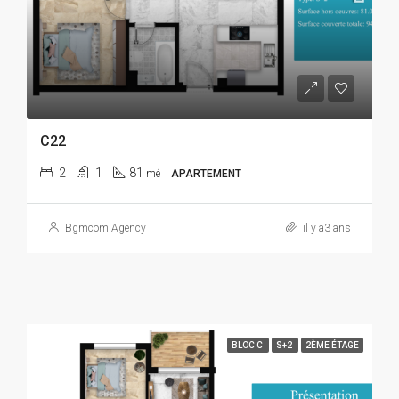
C22
2
1
81
mé
APARTEMENT
Bgmcom Agency
il y a3 ans
BLOC C
S+2
2ÈME ÉTAGE