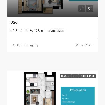
D26
3
2
128
m2
APARTEMENT
Bgmcom Agency
il y a3 ans
BLOC D
S+1
2ÈME ÉTAGE