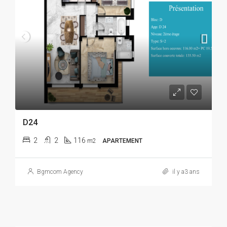
D24
2
2
116
m2
APARTEMENT
Bgmcom Agency
il y a3 ans