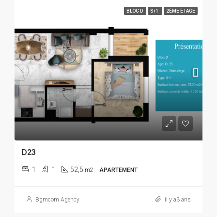
BLOC D
S+1
2ÈME ÉTAGE
D23
1
1
52,5
m2
APARTEMENT
Bgmcom Agency
il y a3 ans