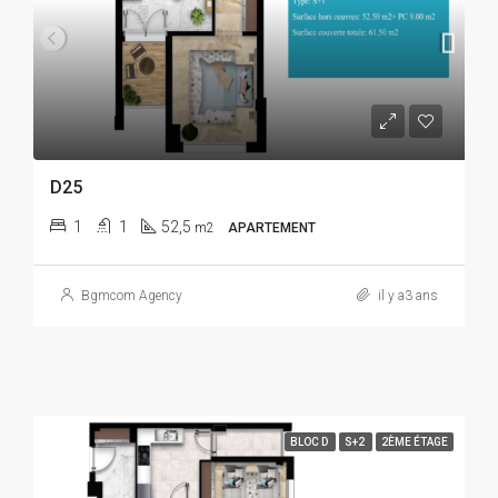
D25
1
1
52,5
m2
APARTEMENT
Bgmcom Agency
il y a3 ans
BLOC D
S+2
2ÈME ÉTAGE