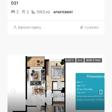
D21
2
2
109,5
m2
APARTEMENT
Bgmcom Agency
il y a3 ans
BLOC C
S+2
2ÈME ÉTAGE