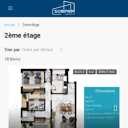
Accueil
2ème étage
2ème étage
Trier par:
Ordre par défaut
18 Biens
BLOC D
S+2
2ÈME ÉTAGE