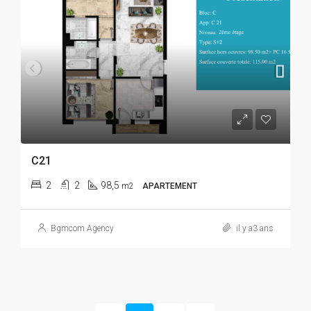
C21
2
2
98,5
m2
APARTEMENT
Bgmcom Agency
il y a3 ans