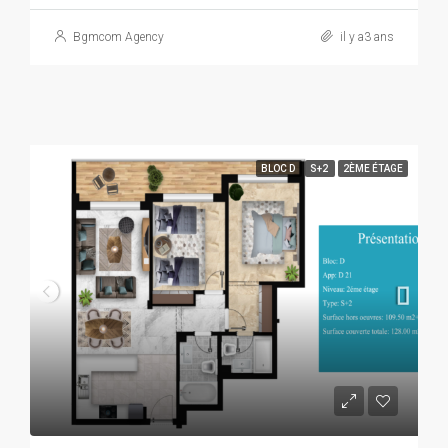
Bgmcom Agency
il y a3 ans
BLOC D
S+2
2ÈME ÉTAGE