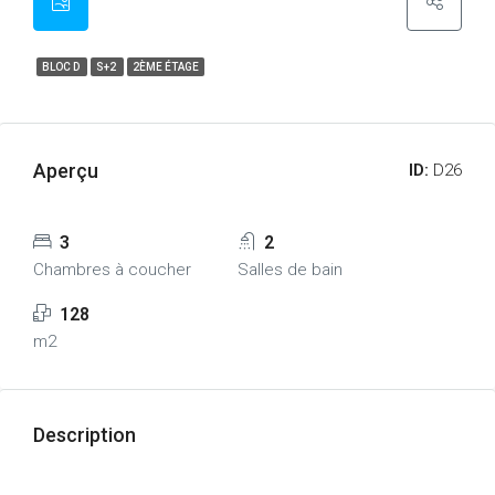
BLOC D
S+2
2ÈME ÉTAGE
Aperçu
ID:
D26
3
2
Chambres à coucher
Salles de bain
128
m2
Description