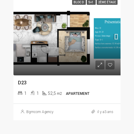
BLOC D
S+1
2ÈME ÉTAGE
D23
1
1
52,5
m2
APARTEMENT
Bgmcom Agency
il y a3 ans