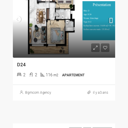
D24
2
2
116
m2
APARTEMENT
Bgmcom Agency
il y a3 ans