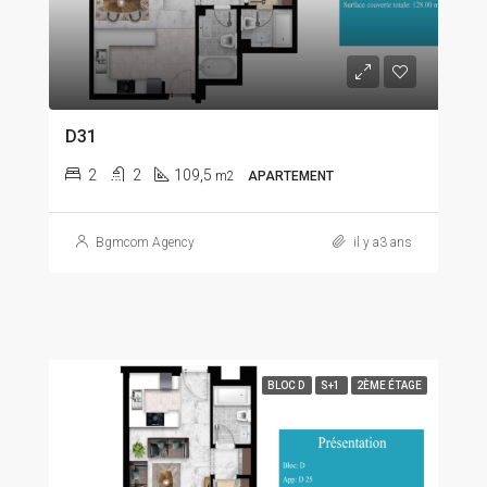
D31
2
2
109,5
m2
APARTEMENT
Bgmcom Agency
il y a3 ans
BLOC D
S+1
2ÈME ÉTAGE