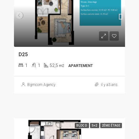
D25
1
1
52,5
m2
APARTEMENT
Bgmcom Agency
il y a3 ans
BLOC D
S+2
2ÈME ÉTAGE