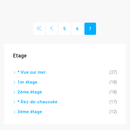
5
6
7
Etage
* Vue sur mer
(27)
1er étage
(18)
2ème étage
(18)
* Rez-de-chaussée
(17)
3ème étage
(12)