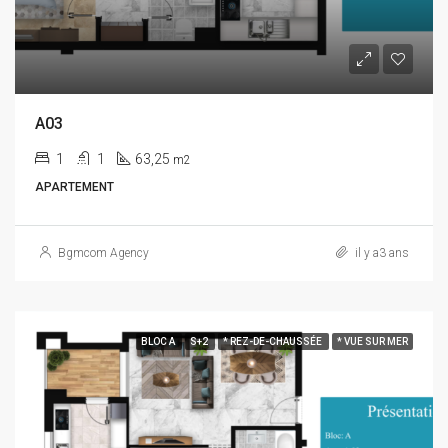
A03
1
1
63,25
m2
APARTEMENT
Bgmcom Agency
il y a3 ans
BLOC A
S+2
* REZ-DE-CHAUSSÉE
* VUE SUR MER