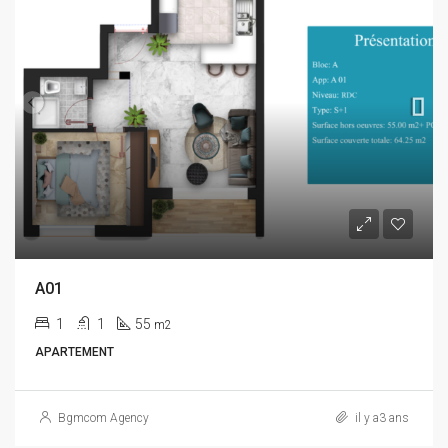
A01
1
1
55
m2
APARTEMENT
Bgmcom Agency
il y a3 ans