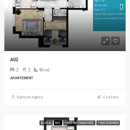
A02
2
2
90
m2
APARTEMENT
Bgmcom Agency
il y a3 ans
BLOC A
S+1
* REZ-DE-CHAUSSÉE
* VUE SUR MER