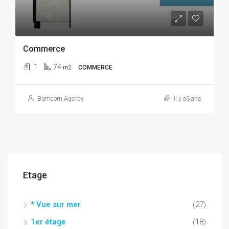
Commerce
1
74
m2
COMMERCE
Bgmcom Agency
il y a3 ans
Etage
* Vue sur mer
(27)
1er étage
(18)