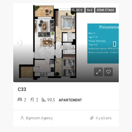
BLOC C
S+2
3ÈME ÉTAGE
C33
2
2
99,5
APARTEMENT
Bgmcom Agency
il y a3 ans