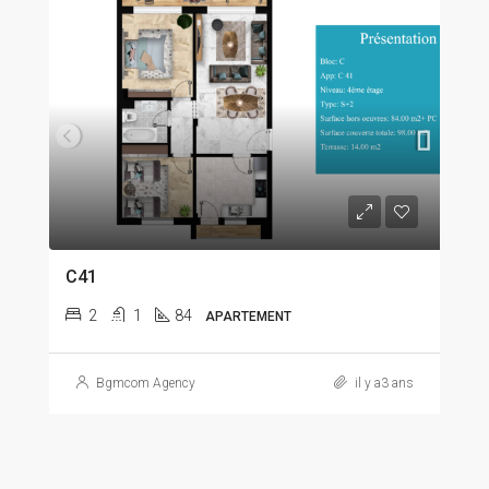
C41
2
1
84
APARTEMENT
Bgmcom Agency
il y a3 ans