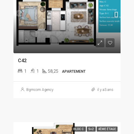
C42
1
1
58,25
APARTEMENT
Bgmcom Agency
il y a3 ans
BLOC C
S+2
4ÈME ÉTAGE