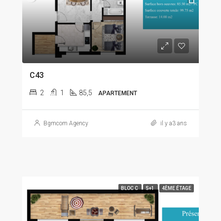
C43
2
1
85,5
APARTEMENT
Bgmcom Agency
il y a3 ans
BLOC C
S+1
4ÈME ÉTAGE