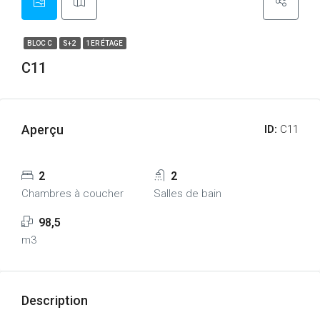
BLOC C
S+2
1ER ÉTAGE
C11
Aperçu
ID:
C11
2
2
Chambres à coucher
Salles de bain
98,5
m3
Description