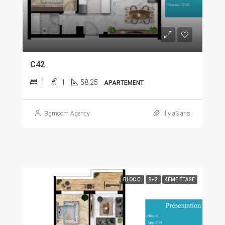
C42
1
1
58,25
APARTEMENT
Bgmcom Agency
il y a3 ans
BLOC C
S+2
4ÈME ÉTAGE