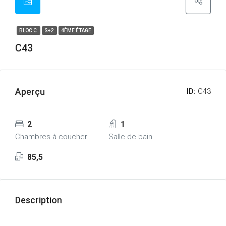
BLOC C
S+2
4ÈME ÉTAGE
C43
Aperçu
ID:
C43
2
1
Chambres à coucher
Salle de bain
85,5
Description