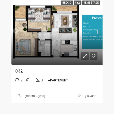
BLOC C
S+2
3ÈME ÉTAGE
C32
2
1
81
APARTEMENT
Bgmcom Agency
il y a3 ans