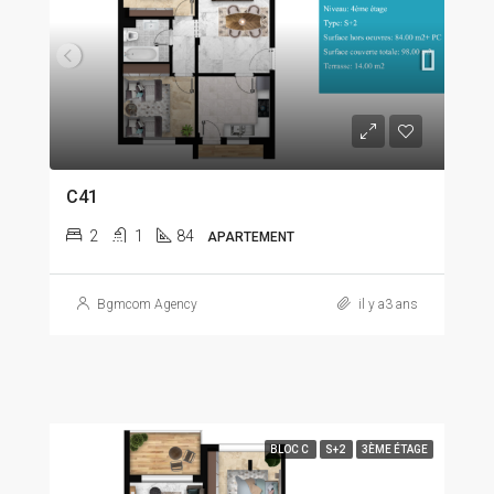
C41
2
1
84
APARTEMENT
Bgmcom Agency
il y a3 ans
BLOC C
S+2
3ÈME ÉTAGE