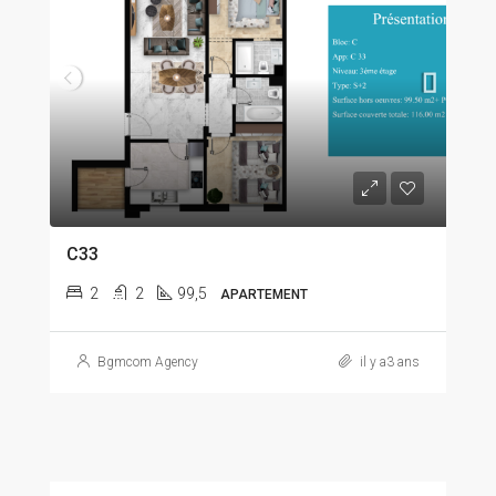
C33
2
2
99,5
APARTEMENT
Bgmcom Agency
il y a3 ans