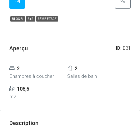
BLOC B
S+2
3ÈME ÉTAGE
Aperçu
ID:
B31
2
2
Chambres à coucher
Salles de bain
106,5
m2
Description