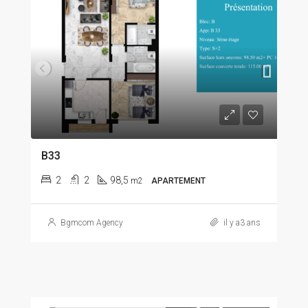
B33
2
2
98,5
m2
APARTEMENT
Bgmcom Agency
il y a3 ans