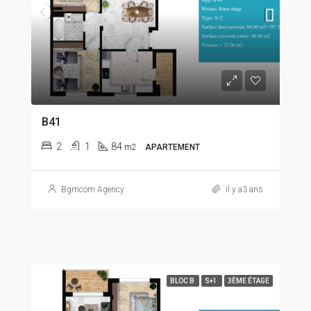
B41
2
1
84
m2
APARTEMENT
Bgmcom Agency
il y a3 ans
BLOC B
S+1
3ÈME ÉTAGE