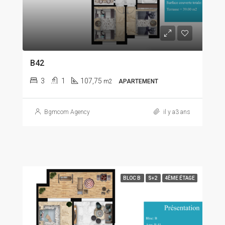
B42
3
1
107,75
m2
APARTEMENT
Bgmcom Agency
il y a3 ans
BLOC B
S+2
4ÈME ÉTAGE