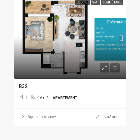
BLOC B
S+1
3ÈME ÉTAGE
B32
1
48
m2
APARTEMENT
Bgmcom Agency
il y a3 ans