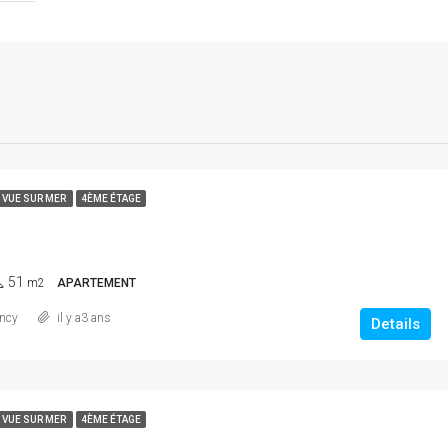
* VUE SUR MER
4ÈME ÉTAGE
51
m2
APARTEMENT
ncy
il y a3 ans
Details
* VUE SUR MER
4ÈME ÉTAGE