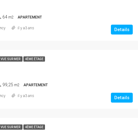
64
m2
APARTEMENT
ncy
il y a3 ans
Details
* VUE SUR MER
4ÈME ÉTAGE
99,25
m2
APARTEMENT
ncy
il y a3 ans
Details
* VUE SUR MER
4ÈME ÉTAGE