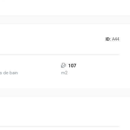
ID:
A44
107
es de bain
m2