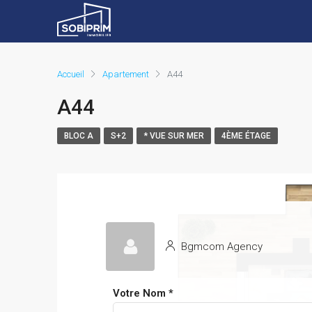
Accueil
Apartement
A44
A44
BLOC A
S+2
* VUE SUR MER
4ÈME ÉTAGE
Bgmcom Agency
Votre Nom *