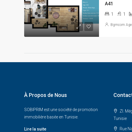
A41
1
1
Bgmcom Age
À Propos de Nous
Contac
SOBIPRIM est une société de promotion
ZI. Mé
immobilière basée en Tunisie.
Tunisie
Rue Na
Lire la suite