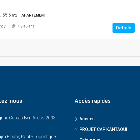
55,5
m2
APARTEMENT
ncy
il y a3 ans
Details
tez-nous
Accès rapides
grine Coteau Ben Arous 2033,
Accueil
PROJET CAP KANTAOUI
jm Elbahr, Route Touristique