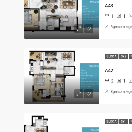
A43
1
1
Bgmcom Age
BLOC A
S+2
A42
2
1
Bgmcom Age
BLOC A
S+1