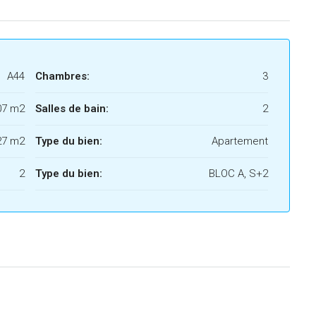
A44
Chambres:
3
07 m2
Salles de bain:
2
27 m2
Type du bien:
Apartement
2
Type du bien:
BLOC A, S+2