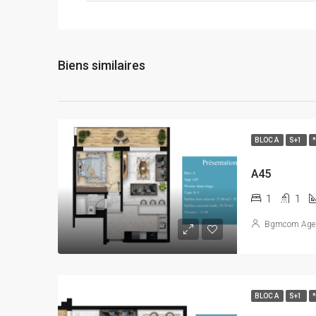
Biens similaires
BLOC A
S+1
A45
1
1
Bgmcom Age
BLOC A
S+1